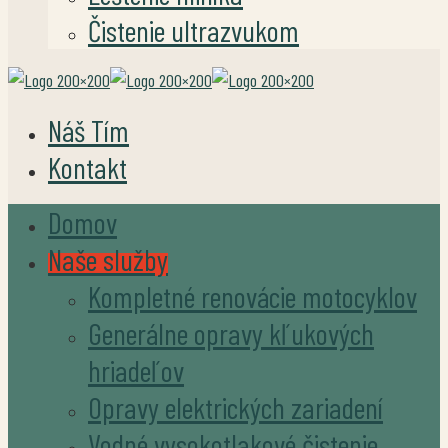
Čistenie ultrazvukom
Náš Tím
Kontakt
Domov
Naše služby
Kompletné renovácie motocyklov
Generálne opravy kľukových
hriadeľov
Opravy elektrických zariadení
Vodné vysokotlakové čistenie