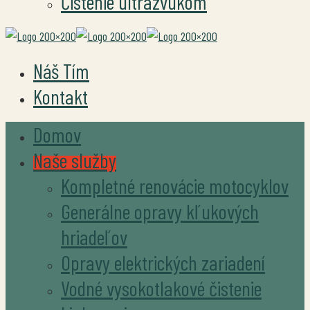
Čistenie ultrazvukom
Náš Tím
Kontakt
Domov
Naše služby
Kompletné renovácie motocyklov
Generálne opravy kľukových
hriadeľov
Opravy elektrických zariadení
Vodné vysokotlakové čistenie