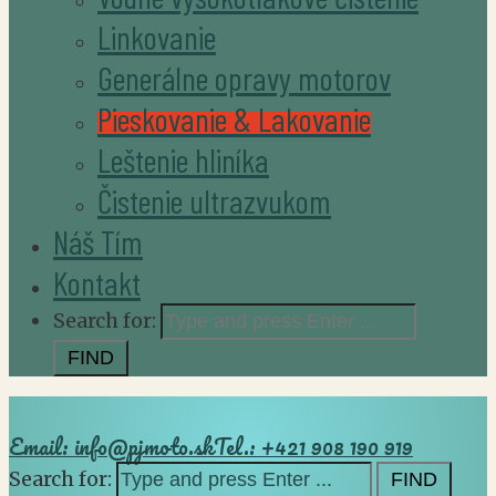
Linkovanie
Generálne opravy motorov
Pieskovanie & Lakovanie
Leštenie hliníka
Čistenie ultrazvukom
Náš Tím
Kontakt
Search for:
Email: info@pjmoto.sk
Tel.: +421 908 190 919
Search for: