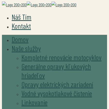
Náš Tím
Kontakt
Domov
Naše služby
Kompletné renovácie motocyklov
Generálne opravy kľukových
hriadeľov
Opravy elektrických zariadení
Vodné vysokotlakové čistenie
Linkovanie