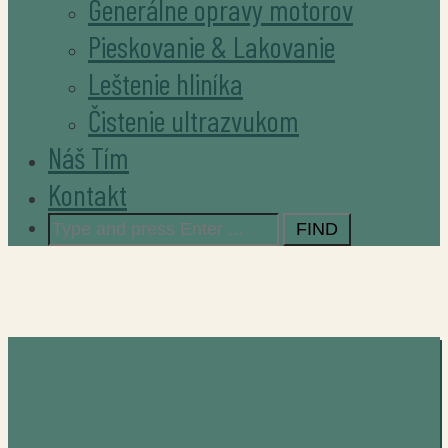
Generálne opravy motorov
Pieskovanie & Lakovanie
Leštenie hliníka
Čistenie ultrazvukom
Náš Tím
Kontakt
Search
for:
Our team