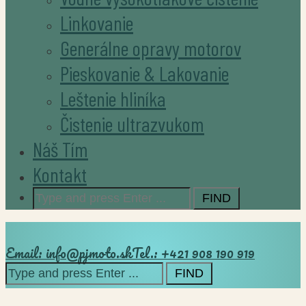
Linkovanie
Generálne opravy motorov
Pieskovanie & Lakovanie
Leštenie hliníka
Čistenie ultrazvukom
Náš Tím
Kontakt
Search
for:
Email: info@pjmoto.sk
Tel.: +421 908 190 919
Search
for: