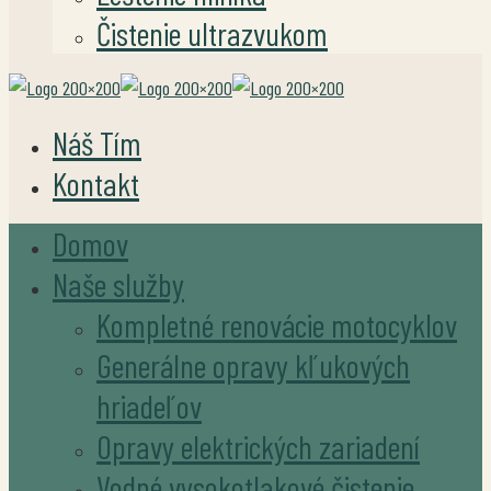
Čistenie ultrazvukom
Náš Tím
Kontakt
Domov
Naše služby
Kompletné renovácie motocyklov
Generálne opravy kľukových
hriadeľov
Opravy elektrických zariadení
Vodné vysokotlakové čistenie