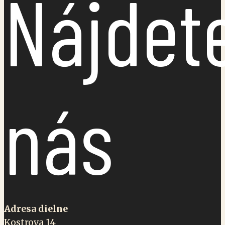
Nájdet
nás
Adresa dielne
Kostrova 14