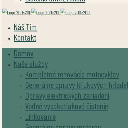
Náš Tím
Kontakt
Domov
Naše služby
Kompletné renovácie motocyklov
Generálne opravy kľukových hriade
Opravy elektrických zariadení
Vodné vysokotlakové čistenie
Linkovanie
Generálne opravy motorov