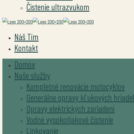
Čistenie ultrazvukom
Náš Tím
Kontakt
Domov
Naše služby
Kompletné renovácie motocyklov
Generálne opravy kľukových hriade
Opravy elektrických zariadení
Vodné vysokotlakové čistenie
Linkovanie