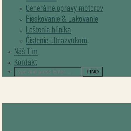
Generálne opravy motorov
Pieskovanie & Lakovanie
Leštenie hliníka
Čistenie ultrazvukom
Náš Tím
Kontakt
Search
for:
Category "