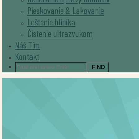
Pieskovanie & Lakovanie
Leštenie hliníka
Čistenie ultrazvukom
Náš Tím
Kontakt
Search
for: