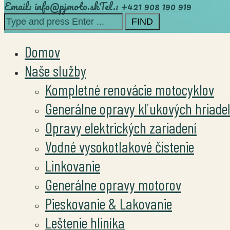
Email: info@pjmoto.sk
Tel.: +421 908 190 919
Search
for:
Domov
Naše služby
Kompletné renovácie motocyklov
Generálne opravy kľukových hriade
Opravy elektrických zariadení
Vodné vysokotlakové čistenie
Linkovanie
Generálne opravy motorov
Pieskovanie & Lakovanie
Leštenie hliníka